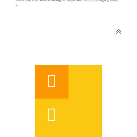
»

