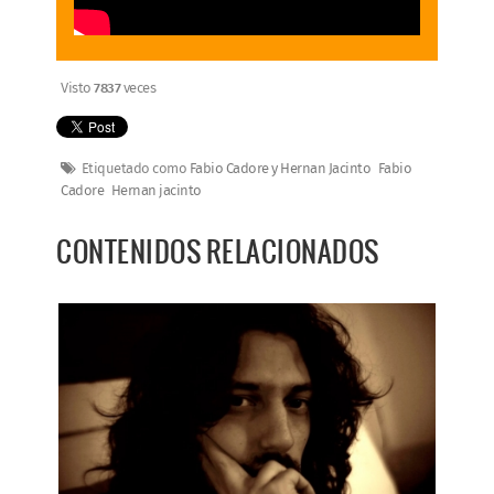
Visto
7837
veces
Etiquetado como
Fabio Cadore y Hernan Jacinto
Fabio
Cadore
Hernan jacinto
CONTENIDOS RELACIONADOS