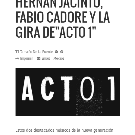
HERNAN JACINTO,
FABIO CADORE Y LA
GIRA DE"ACTO 1"
Tamaño De La Fuente
Imprimir
Email
Medios
Estos dos destacados músicos de la nueva generación