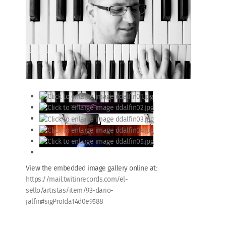
View the embedded image gallery online at:
https://mail.twitinrecords.com/el-
sello/artistas/item/93-dario-
jalfin#sigProIda14d0e9588