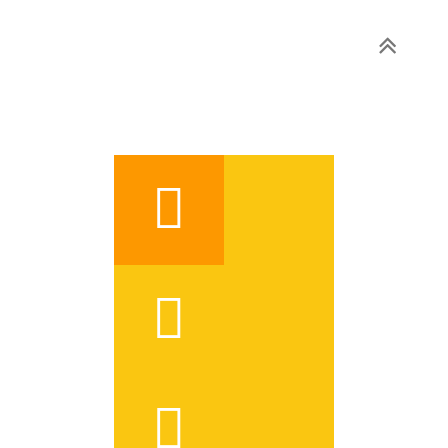


