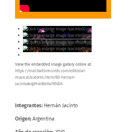
View the embedded image gallery online at:
https://mail.twitinrecords.com/editorial-
musical/autores/item/80-hernan-
jacinto#sigProId6e9a759d35
Integrantes:
Hernán Jacinto
Origen:
Argentina