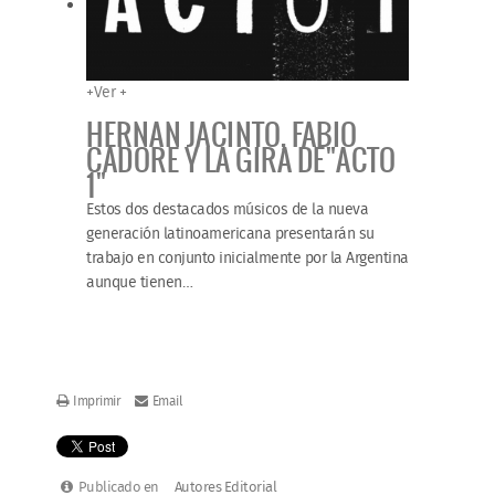
+
Ver +
HERNAN JACINTO, FABIO
CADORE Y LA GIRA DE"ACTO
1"
Estos dos destacados músicos de la nueva
generación latinoamericana presentarán su
trabajo en conjunto inicialmente por la Argentina
aunque tienen
…
Imprimir
Email
Publicado en
Autores Editorial