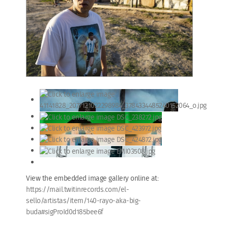
View the embedded image gallery online at:
https://mail.twitinrecords.com/el-
sello/artistas/item/140-rayo-aka-big-
buda#sigProId0d185bee6f