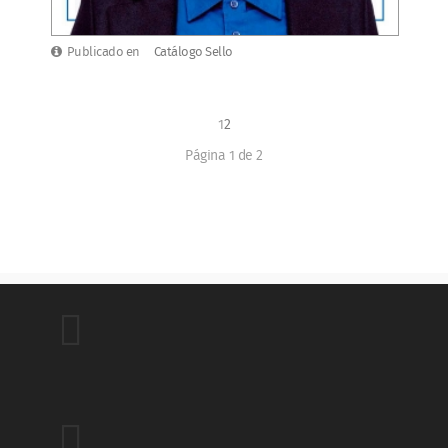
Publicado en
Catálogo Sello
1
2
Página 1 de 2

